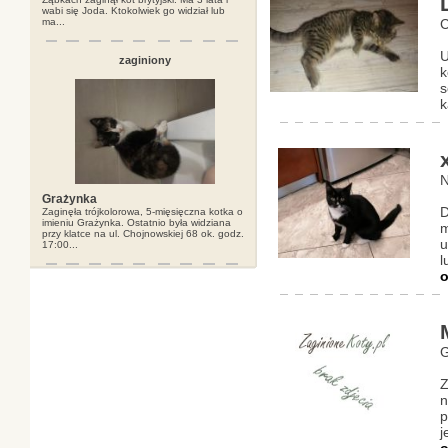
L
wabi się Joda. Ktokolwiek go widział lub
ma...
C
U
zaginiony
k
s
k
N
Grażynka
D
Zaginęła trójkolorowa, 5-mięsięczna kotka o
imieniu Grażynka. Ostatnio była widziana
m
przy klatce na ul. Chojnowskiej 68 ok. godz.
u
17:00...
l
o
G
Z
n
p
j