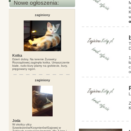
Nowe ogłoszenia:
M
s
K
zaginiony
w
o
T
D
Kotka
1
Dzień dobry. Na terenie Żurawicy
ł
Rozrządowej zaginęła kotka. Umaszczenie
białe, rudo-bury plamy na grzbiecie, bury,
c
pręgowany ogon.
o
zaginiony
L
Z
K
Joda
W okolicy ulicy
Szwoleżerów/Kosynierów/Gajowej w
Ząbkach zaginął kot brytyjski. Ma 3 lata i