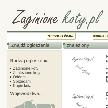
Znajdź ogłoszenia:
znaleziony
Rodzaj ogłoszenia...
P
Zaginione koty
W
Znalezione koty
k
p
Oddam
l
Sprzedam
Kupię kota
Województwa...
S
Z