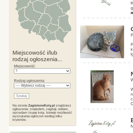
K
g
o
P
P
k
Miejscowość i/lub
l
rodzaj ogłoszenia...
Miejscowość:
W
Rodzaj ogłoszenia:
W
r
c
C
Na stronie
ZaginioneKoty.pl
znajdziesz
ogłoszenia: znalazłem, zaginął, oddam,
sprzedam i kupię kota. Istnieje możliwość
wyszukania ogłoszeń według kilku
kryteriów.
N